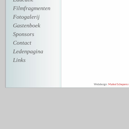
Filmfragmenten
Fotogalerij
Gastenboek
Sponsors
Contact
Ledenpagina
Links
Webdesign:
Maikel Schepens &