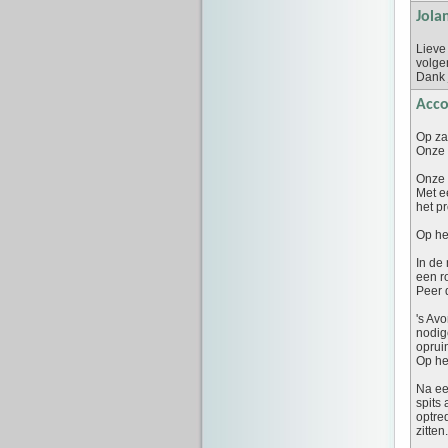
Jola
Lieve
volge
Dank 
Acco
Op za
Onze 
Onze 
Met e
het pr
Op he
In de
een r
Peer 
's Av
nodig
oprui
Op he
Na ee
spits
optre
zitten.