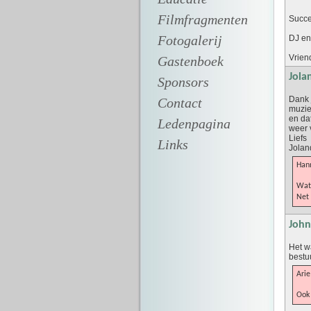
Filmfragmenten
Succe
Fotogalerij
DJ en
Vrien
Gastenboek
Jola
Sponsors
Dank j
Contact
muziek
en da
Ledenpagina
weer 
Liefs
Links
Jolan
Hann
Wat 
Net 
John 
Het w
bestuu
Arie
Ook 