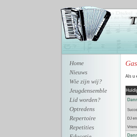
Gas
Home
Nieuws
Als u 
Wie zijn wij?
Jeugdensemble
Huidi
Lid worden?
Dann
Optredens
Succe
Repertoire
DJ en
Repetities
Vrien
Educatie
Dann