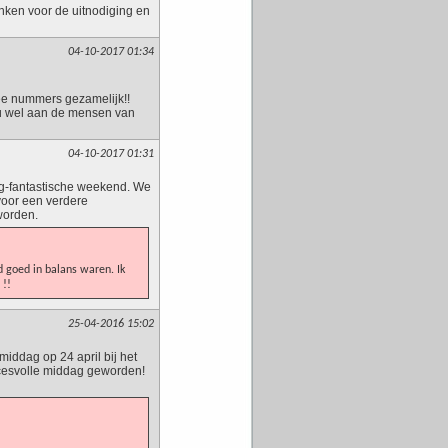
nken voor de uitnodiging en
04-10-2017 01:34
ee nummers gezamelijk!!
 u wel aan de mensen van
04-10-2017 01:31
g-fantastische weekend. We
voor een verdere
worden.
 goed in balans waren. Ik
 !!
25-04-2016 15:02
middag op 24 april bij het
uccesvolle middag geworden!