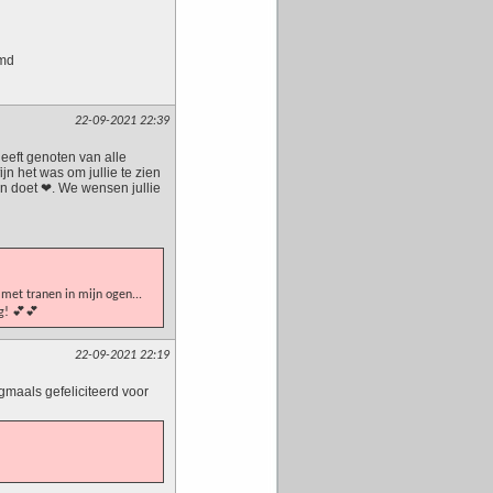
emd
22-09-2021 22:39
heeft genoten van alle
jn het was om jullie te zien
en doet ❤. We wensen jullie
r met tranen in mijn ogen...
g! 💕💕
22-09-2021 22:19
gmaals gefeliciteerd voor