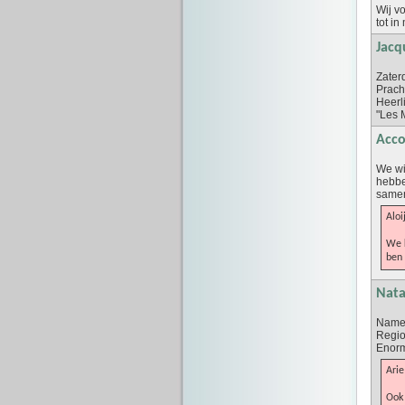
Wij v
tot in
Jacq
Zater
Prach
Heerl
"Les 
Acco
We wi
hebbe
samen
Aloi
We k
ben 
Nata
Namens
Regio
Enorm
Arie
Ook 