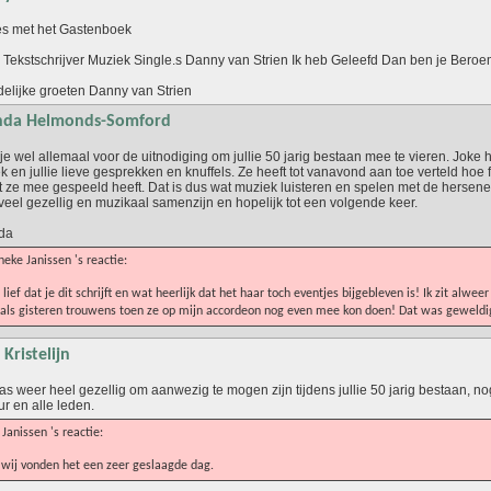
s met het Gastenboek
 Tekstschrijver Muziek Single.s Danny van Strien Ik heb Geleefd Dan ben je Bero
delijke groeten Danny van Strien
nda Helmonds-Somford
e wel allemaal voor de uitnodiging om jullie 50 jarig bestaan mee te vieren. Joke 
 en jullie lieve gesprekken en knuffels. Ze heeft tot vanavond aan toe verteld hoe fi
t ze mee gespeeld heeft. Dat is dus wat muziek luisteren en spelen met de hersen
veel gezellig en muzikaal samenzijn en hopelijk tot een volgende keer.
da
eke Janissen 's reactie:
lief dat je dit schrijft en wat heerlijk dat het haar toch eventjes bijgebleven is! Ik zit alwee
als gisteren trouwens toen ze op mijn accordeon nog even mee kon doen! Dat was geweldi
Kristelijn
as weer heel gezellig om aanwezig te mogen zijn tijdens jullie 50 jarig bestaan, no
r en alle leden.
 Janissen 's reactie:
wij vonden het een zeer geslaagde dag.