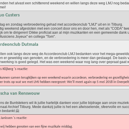
onden het alvast een schitterend weekend en willen langs deze weg LMJ nog beda
 mei!
uo Custers
dag en zondag verbroedering gehad met accordeonclub "LMJ" uit en in Tilburg.
tig weekend afgesloten met een concert door ons en door hen, met als "CODA" tw
ijk om te dirigeren! Dikke proficiat aan al mijn muzikanten en een gemeende dank
Musiciens Joyeux" en collega "Tom".
rdeonclub Dutmala
llen ook langs deze weg de Accordeonclub LMJ bedanken voor het mega-geweldi
n er geweldig van genoten, en de verbroedering is meer dan geslaagd. De basis 
werking is goed gelegd. Het was een weekend waar nog lang over gepraat gaat 
js Klijberg 's reactie:
unnen samen terugkijken op een weekend waarin accordeon, verbroedering en gezelligheid
er trots op wat we met LMJ hebben neergezet: We'll meet again op 5 mei 2018 in Overpelt
scha van Renswouw
 de Buntstekers wil ik jullie hartelijk danken voor jullie bijdrage aan onze muziek
naal Archief Tilburg. Mede dankzij jullie is het een afwisselende, sfeervolle en s
 bedankt 🤗
 Janissen 's reactie:
wij hebben genoten van een fijne muzikale middag.