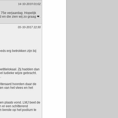
14-10-2019 01:02
 75e verjaardag. Hopelijk
 en die zien wij zo graag ❤.
05-10-2017 22:30
eds erg betrokken zijn bij
titielokaal. Zij hadden dan
l ludieke wijze gebracht.
.
iteraard hoorden daar de
en van het vlees en het
en plaats vond. LMJ beet de
n er een schitterend
’n bende op het podium te