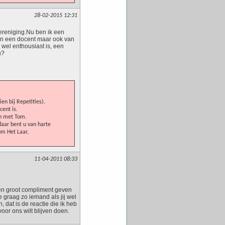
28-02-2015 12:31
ereniging.Nu ben ik een
an een docent maar ook van
wel enthousiast is, een
n?
en bij Repetities).
ent is.
en met Tom.
daar bent u van harte
um Het Laar,
11-04-2011 08:33
een groot compliment geven
e graag zo iemand als jij wel
, dat is de reactie die ik heb
or ons wilt blijven doen.