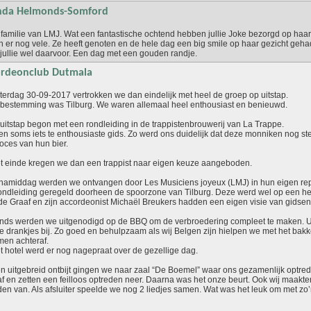
nda Helmonds-Somford
 familie van LMJ. Wat een fantastische ochtend hebben jullie Joke bezorgd op haar
n er nog vele. Ze heeft genoten en de hele dag een big smile op haar gezicht gehad
jullie wel daarvoor. Een dag met een gouden randje.
rdeonclub Dutmala
terdag 30-09-2017 vertrokken we dan eindelijk met heel de groep op uitstap.
bestemming was Tilburg. We waren allemaal heel enthousiast en benieuwd.
uitstap begon met een rondleiding in de trappistenbrouwerij van La Trappe.
en soms iets te enthousiaste gids. Zo werd ons duidelijk dat deze monniken nog ste
oces van hun bier.
t einde kregen we dan een trappist naar eigen keuze aangeboden.
 namiddag werden we ontvangen door Les Musiciens joyeux (LMJ) in hun eigen repe
ondleiding geregeld doorheen de spoorzone van Tilburg. Deze werd wel op een hee
de Graaf en zijn accordeonist Michaël Breukers hadden een eigen visie van gidsen
onds werden we uitgenodigd op de BBQ om de verbroedering compleet te maken. U
e drankjes bij. Zo goed en behulpzaam als wij Belgen zijn hielpen we met het bakk
men achteraf.
t hotel werd er nog nagepraat over de gezellige dag.
n uitgebreid ontbijt gingen we naar zaal “De Boemel” waar ons gezamenlijk optred
 af en zetten een feilloos optreden neer. Daarna was het onze beurt. Ook wij maakte
den van. Als afsluiter speelde we nog 2 liedjes samen. Wat was het leuk om met zo