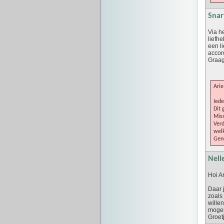
Snar
Via h
liefh
een l
accor
Graag
Arie
Iede
Dit 
Miss
Verd
welk
Gene
Nell
Hoi Ar
Daar 
zoals 
willen
mogen
Groet