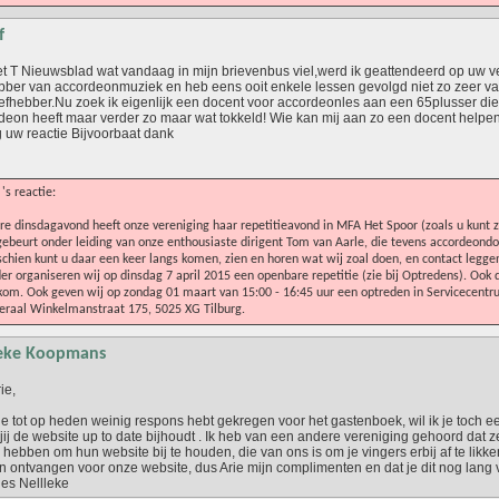
f
et T Nieuwsblad wat vandaag in mijn brievenbus viel,werd ik geattendeerd op uw v
ebber van accordeonmuziek en heb eens ooit enkele lessen gevolgd niet zo zeer v
iefhebber.Nu zoek ik eigenlijk een docent voor accordeonles aan een 65plusser die 
deon heeft maar verder zo maar wat tokkeld! Wie kan mij aan zo een docent helpe
 uw reactie Bijvoorbaat dank
 's reactie:
re dinsdagavond heeft onze vereniging haar repetitieavond in MFA Het Spoor (zoals u kunt zi
gebeurt onder leiding van onze enthousiaste dirigent Tom van Aarle, die tevens accordeondoc
chien kunt u daar een keer langs komen, zien en horen wat wij zoal doen, en contact legg
er organiseren wij op dinsdag 7 april 2015 een openbare repetitie (zie bij Optredens). Ook 
om. Ook geven wij op zondag 01 maart van 15:00 - 16:45 uur een optreden in Servicecentr
raal Winkelmanstraat 175, 5025 XG Tilburg.
eke Koopmans
ie,
je tot op heden weinig respons hebt gekregen voor het gastenboek, wil ik je toch 
jij de website up to date bijhoudt . Ik heb van een andere vereniging gehoord dat z
 hebben om hun website bij te houden, die van ons is om je vingers erbij af te likken
 ontvangen voor onze website, dus Arie mijn complimenten en dat je dit nog lang vo
jes Nellleke