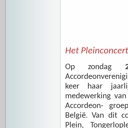
Het Pleinconcer
Op zondag
28
Accordeonverenigi
keer haar jaarl
medewerking va
Accordeon- gro
België. Van dit 
Plein, Tongerlo