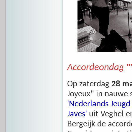
Accordeondag
"
Op zaterdag
28 ma
Joyeux" in nauwe 
'Nederlands Jeugd
Javes'
uit Veghel e
Bergeijk de accor