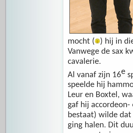
mocht (
) hij in di
Vanwege de sax kwa
cavalerie.
e
Al vanaf zijn 16
sp
speelde hij hammo
Leur en Boxtel, waa
gaf hij accordeon- 
bestaat) wilde dat 
ging halen. Dit du