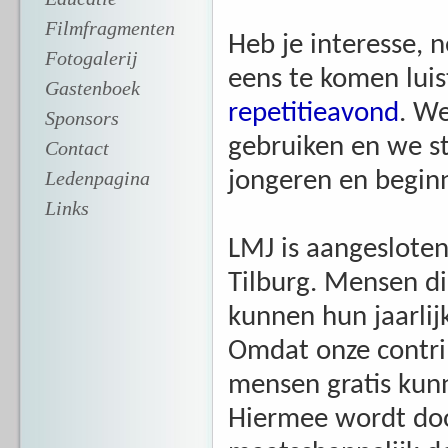
Filmfragmenten
Heb je interesse,
Fotogalerij
eens te komen lui
Gastenboek
repetitieavond
. W
Sponsors
gebruiken en we s
Contact
Ledenpagina
jongeren en beginn
Links
LMJ is aangeslote
Tilburg. Mensen d
kunnen hun jaarlij
Omdat onze contrib
mensen gratis kun
Hiermee wordt doo