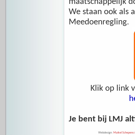
maatschappelijk do
We staan ook als 
Meedoenregling.
Klik op link
h
Je bent bij LMJ al
Webdesign:
Maikel Schepens &