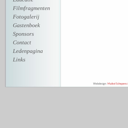
Filmfragmenten
Fotogalerij
Gastenboek
Sponsors
Contact
Ledenpagina
Links
Webdesign:
Maikel Schepens &