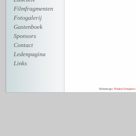
Filmfragmenten
Fotogalerij
Gastenboek
Sponsors
Contact
Ledenpagina
Links
Webdesign:
Maikel Schepens &