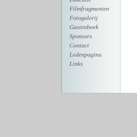
Filmfragmenten
Fotogalerij
Gastenboek
Sponsors
Contact
Ledenpagina
Links