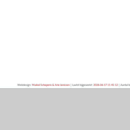
Webdesign:
Maikel Schepens & Arie Janissen
| Laatst bijgewerkt:
2026-06-17 11:45:12
| Aantal b