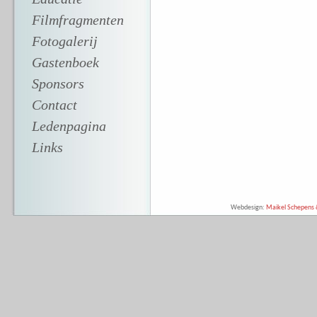
Filmfragmenten
Fotogalerij
Gastenboek
Sponsors
Contact
Ledenpagina
Links
Webdesign:
Maikel Schepens &