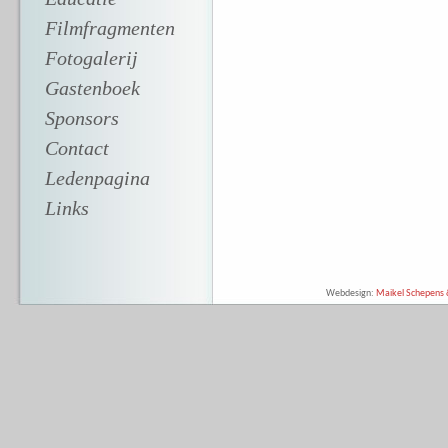
Filmfragmenten
Fotogalerij
Gastenboek
Sponsors
Contact
Ledenpagina
Links
Webdesign:
Maikel Schepens &