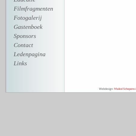
Filmfragmenten
Fotogalerij
Gastenboek
Sponsors
Contact
Ledenpagina
Links
Webdesign:
Maikel Schepens &