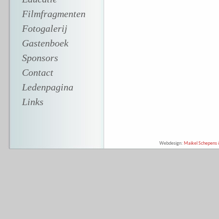
Filmfragmenten
Fotogalerij
Gastenboek
Sponsors
Contact
Ledenpagina
Links
Webdesign:
Maikel Schepens &