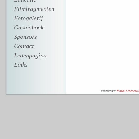
Filmfragmenten
Fotogalerij
Gastenboek
Sponsors
Contact
Ledenpagina
Links
Webdesign:
Maikel Schepens &