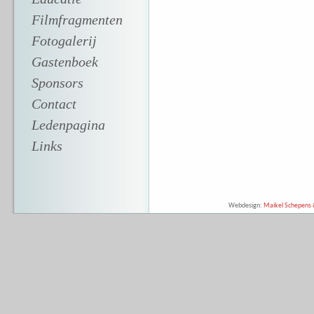
Filmfragmenten
Fotogalerij
Gastenboek
Sponsors
Contact
Ledenpagina
Links
Webdesign:
Maikel Schepens &