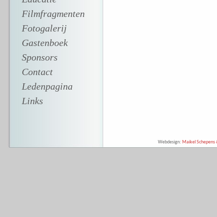
Filmfragmenten
Fotogalerij
Gastenboek
Sponsors
Contact
Ledenpagina
Links
Webdesign:
Maikel Schepens &