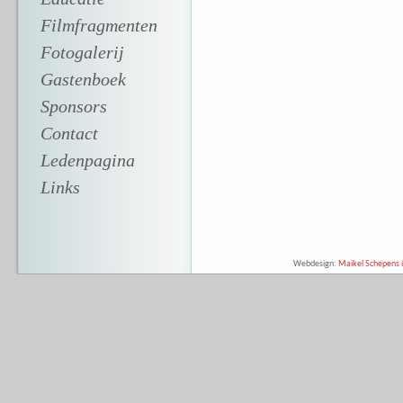
Filmfragmenten
Fotogalerij
Gastenboek
Sponsors
Contact
Ledenpagina
Links
Webdesign:
Maikel Schepens &