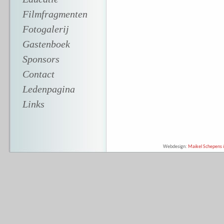
Filmfragmenten
Fotogalerij
Gastenboek
Sponsors
Contact
Ledenpagina
Links
Webdesign:
Maikel Schepens &