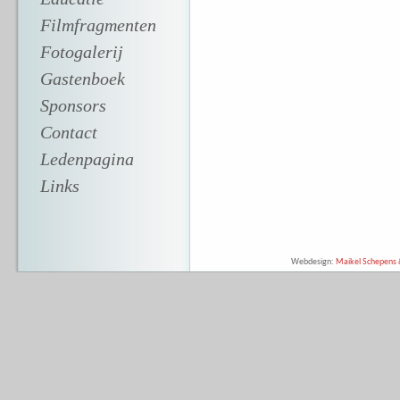
Filmfragmenten
Fotogalerij
Gastenboek
Sponsors
Contact
Ledenpagina
Links
Webdesign:
Maikel Schepens &