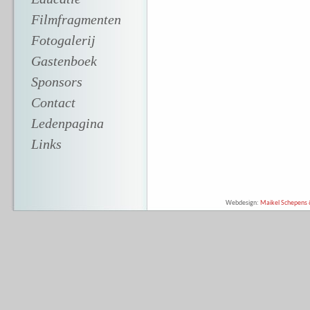
Filmfragmenten
Fotogalerij
Gastenboek
Sponsors
Contact
Ledenpagina
Links
Webdesign:
Maikel Schepens &