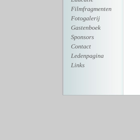
Filmfragmenten
Fotogalerij
Gastenboek
Sponsors
Contact
Ledenpagina
Links