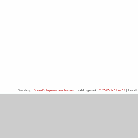
Webdesign:
Maikel Schepens & Arie Janissen
| Laatst bijgewerkt:
2026-06-17 11:45:12
| Aantal b