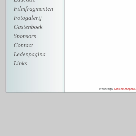
Filmfragmenten
Fotogalerij
Gastenboek
Sponsors
Contact
Ledenpagina
Links
Webdesign:
Maikel Schepens &