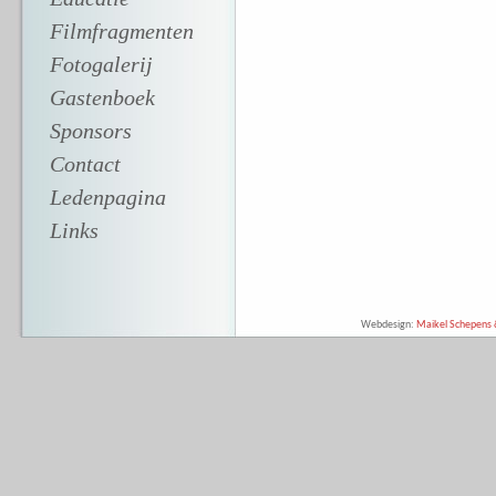
Filmfragmenten
Fotogalerij
Gastenboek
Sponsors
Contact
Ledenpagina
Links
Webdesign:
Maikel Schepens &