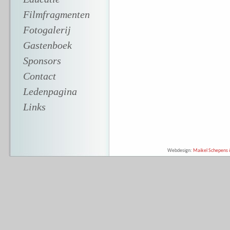
Filmfragmenten
Fotogalerij
Gastenboek
Sponsors
Contact
Ledenpagina
Links
Webdesign:
Maikel Schepens &