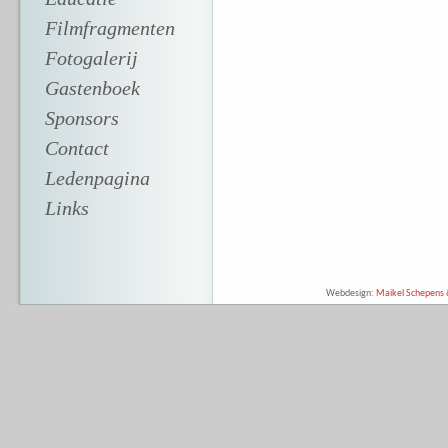
Filmfragmenten
Fotogalerij
Gastenboek
Sponsors
Contact
Ledenpagina
Links
Webdesign:
Maikel Schepens &