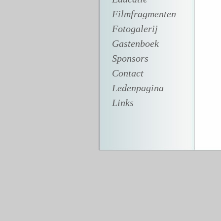
Filmfragmenten
Fotogalerij
Gastenboek
Sponsors
Contact
Ledenpagina
Links