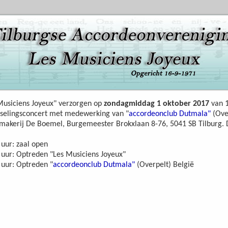
Musiciens Joyeux" verzorgen op
zondagmiddag 1 oktober 2017
van 1
sselingsconcert met medewerking van "
accordeonclub Dutmala"
(Over
makerij De Boemel, Burgemeester Brokxlaan 8-76, 5041 SB Tilburg. D
 uur: zaal open
 uur: Optreden "Les Musiciens Joyeux"
 uur: Optreden "
accordeonclub Dutmala"
(Overpelt) België