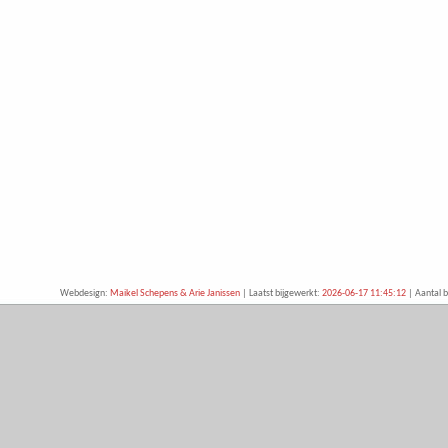
Webdesign:
Maikel Schepens & Arie Janissen
| Laatst bijgewerkt:
2026-06-17 11:45:12
| Aantal b