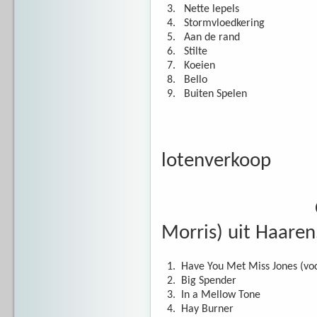
3.
Nette lepels
4.
Stormvloedkering
5.
Aan de rand
6.
Stilte
7.
Koeien
8.
Bello
9.
Buiten Spelen
Korte pauz
lotenverkoop
Optre
Morris) uit Haaren
1.
Have You Met Miss Jones (voc
2.
Big Spender
3.
In a Mellow Tone
4.
Hay Burner