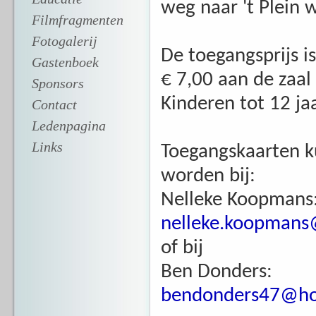
weg naar 't Plein 
Filmfragmenten
Fotogalerij
De toegangsprijs i
Gastenboek
€ 7,00 aan de zaal 
Sponsors
Kinderen tot 12 jaa
Contact
Ledenpagina
Links
Toegangskaarten ku
worden bij:
Nelleke Koopmans:
nelleke.koopmans
of bij
Ben Donders: mo
bendonders47@ho