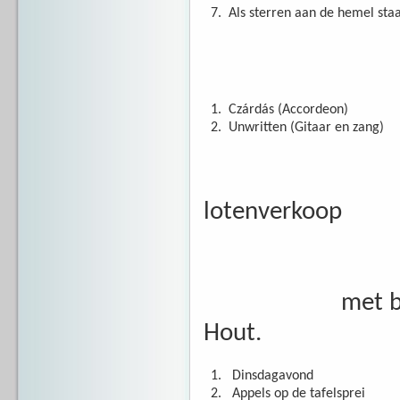
7.
Als sterren aan de hemel sta
Solistisch 
1.
Czárdás (Accordeo
2.
Unwritten (Gitaar en zang)
Korte pauz
lotenverkoop
Optreden M
met begeleidin
Hout.
1.
Dinsdagavond
2.
Appels op de tafelsprei