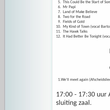
5.
This Could Be the Start of So
6.
Mr Papi
7.
Land of Make Believe
8.
Two for the Road
9.
Fields of Gold
10.
My Kind of Town (vocal Barto
11.
The Hawk Talks
12.
It Had Better Be Tonight (voc
Korte pau
Gezamenli
1.
We'll meet again (Afschei
17:00 - 17:30 uur A
sluiting zaal.