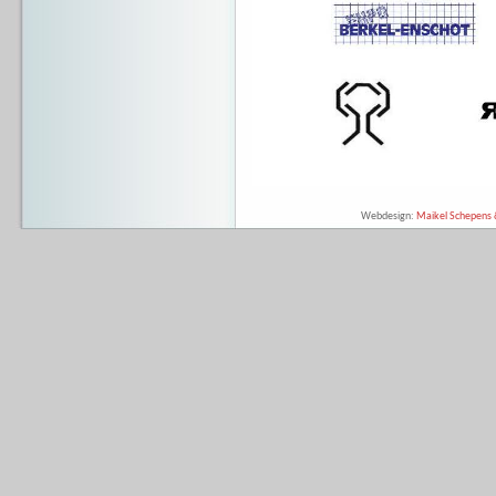
Webdesign:
Maikel Schepens &