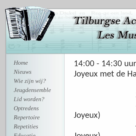
Home
14:00 - 14:30 uu
Nieuws
Joyeux met de Ha
Wie zijn wij?
1. (Ha
Jeugdensemble
2. (Ha
Lid worden?
3. (L
Optredens
Joyeux)
Repertoire
4. (L
Repetities
Educatie