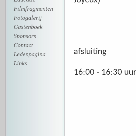
Joyeux)
Filmfragmenten
5. La M
Fotogalerij
6. We'll Me
Gastenboek
Sponsors
dan volgt he
Contact
afsluiting
Ledenpagina
Links
16:00 - 16:30 uu
1
2
3
4
5
6