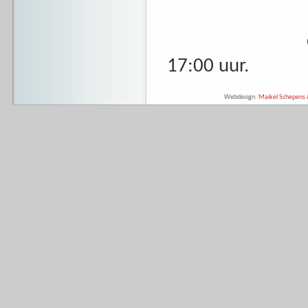
Openingsman
17:00 uur.
Webdesign:
Maikel Schepens &