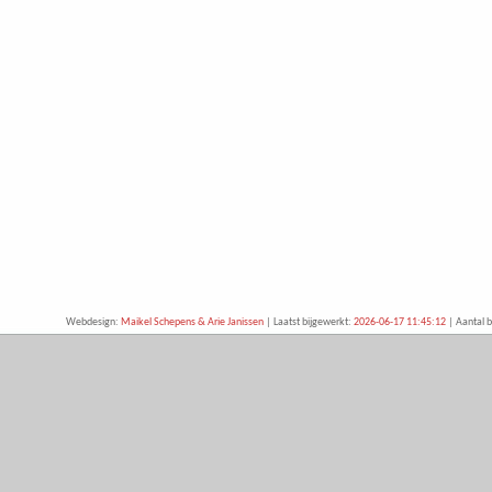
Webdesign:
Maikel Schepens & Arie Janissen
| Laatst bijgewerkt:
2026-06-17 11:45:12
| Aantal b