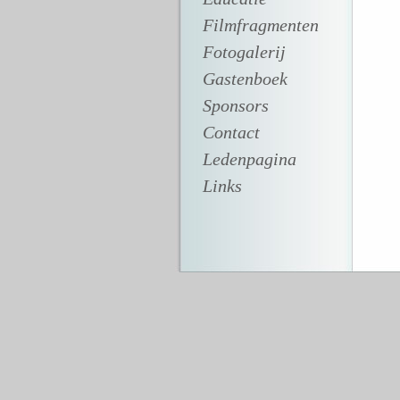
Filmfragmenten
Fotogalerij
Gastenboek
Sponsors
Contact
Ledenpagina
Links